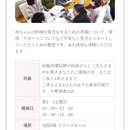
13:30: 
頭の形ケ
ベ
ベ
後ヨー
ア
ン
ン
ト)
ト)
赤ちゃんの特徴や育児をするための準備について、環
境・サポートについてなど不安なく育児をスタートし
ていただくための教室です。あわ沐浴も体験いただけ
ます。
妊娠30週以降の妊婦さんとご主人さま
やお母さまなどのご家族の方、または
対象
ご友人1名さままで。
ご本人さまお1人のみでも参加可能で
す。※希望者のみ
第1・3土曜日
開催日
10：00～12：00
14：00～16：00
場所
当院5階 ラマーズホール