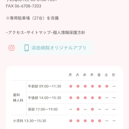
FAX 06-6708-7203
※専用駐車場（27台）を完備
アクセス
サイトマップ
個人情報保護方針
浜田病院オリジナルアプリ
月
火
水
木
金
土
日
午前診 09:00〜11:30
●
●
●
●
●
●
ー
産科
午後診 14:00〜15:30
●
●
●
●
●
ー
ー
婦人科
夜診 17:00〜19:00
ー
●
ー
●
ー
ー
ー
小児科 13:30〜15:30
●
●
●
●
●
ー
ー