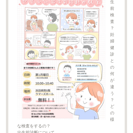
生
前
検
査
？
妊
婦
健
診
と
の
何
が
違
う
？
ど
の
様
な検査をするの？
出生前診断について