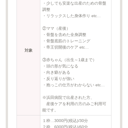
・少しでも安楽な出産のための骨盤
調整
・リラックスした身体作り etc…
②ママ（産後）
・骨盤を含めた全身調整
・骨盤底筋のトレーニング
・帝王切開後のケア etc…
対象
③赤ちゃん（出生～1歳まで）
・頭の形が気になる
・向き癖がある
・反り返りが強い
・抱っこの仕方がわからない etc…
※浜田病院で出産された方、
産後ケアを利用の方のみご利用可
能です。
１枠…3000円(税込)/30分
２枠…6000円(税込)/60分