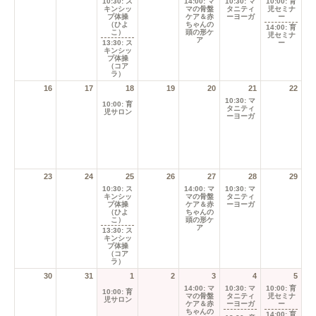
07-
07-
07-
件
07-
07-
10:30: ス
キンシッ
日
日
日
日
日
26
27
28
の
29
30
プ体操
イ
（ひよ
こ）
ベ
13:30: ス
ン
キンシッ
プ体操
ト)
（コア
ラ）
2026-
2026-
(1
2026-
(1
2026-
2026-
(1
2
3
4
5
6
08-
08-
件
08-
件
08-
08-
件
10:00: 出
14:00: マ
10:30: 
10:00: 育
生前検査
マの骨盤
タニテ
02
03
の
04
の
05
06
の
児サロン
セミナー
ケア＆赤
ーヨー
イ
イ
イ
ちゃんの
13:30: 
頭の形ケ
ベ
ベ
ベ
後ヨー
ア
ン
ン
ン
ト)
ト)
ト)
2026-
2026-
2026-
(2
2026-
2026-
(1
9
10
11
12
13
1
08-
08-
08-
件
08-
08-
件
10:30: ス
14:00: マ
10:30: 
キンシッ
マの骨盤
タニテ
09
10
11
の
12
13
の
プ体操
ケア＆赤
ーヨー
イ
イ
（ひよ
ちゃんの
こ）
頭の形ケ
ベ
ベ
ア
13:30: ス
ン
ン
キンシッ
プ体操
ト)
ト)