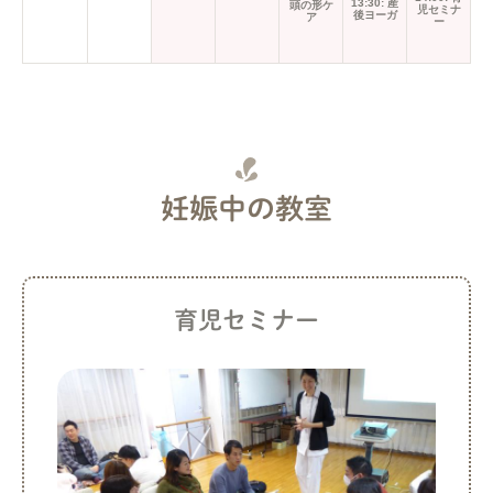
（コア
ラ）
2026-
2026-
2026-
(1
2026-
2026-
16
17
18
19
20
2
08-
08-
08-
件
08-
08-
10:30: 
10:00: 育
タニテ
16
17
18
の
19
20
児サロン
ーヨー
イ
ベ
ン
ト)
妊娠中の教室
2026-
2026-
2026-
(2
2026-
2026-
(1
23
24
25
26
27
2
08-
08-
08-
件
08-
08-
件
10:30: ス
14:00: マ
10:30: 
キンシッ
マの骨盤
タニテ
23
24
25
の
26
27
の
プ体操
ケア＆赤
ーヨー
イ
イ
（ひよ
ちゃんの
こ）
頭の形ケ
ベ
ベ
育児セミナー
ア
13:30: ス
ン
ン
キンシッ
プ体操
ト)
ト)
（コア
ラ）
2026-
2026-
2026-
(1
2026-
2026-
(1
30
31
1
2
3
08-
08-
09-
件
09-
09-
件
14:00: マ
10:30: 
10:00: 育
マの骨盤
タニテ
30
31
01
の
02
03
の
児サロン
ケア＆赤
ーヨー
イ
イ
ちゃんの