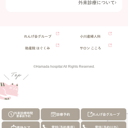
外来診療について
れんげ会グループ
小川産婦人科
助産院 はぐくみ
サロン こころ
©Hamada hospital All Rights Reserved.
外来診療時間
診療予約
れんげ会
グループ
要事前予約
産後ケア
電話
(予約専用)
電話
(予約以外)