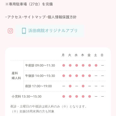
※専用駐車場（27台）を完備
アクセス
サイトマップ
個人情報保護方針
浜田病院オリジナルアプリ
月
火
水
木
金
土
日
午前診 09:00〜11:30
●
●
●
●
●
●
ー
産科
午後診 14:00〜15:30
●
●
●
●
●
ー
ー
婦人科
夜診 17:00〜19:00
ー
●
ー
●
ー
ー
ー
小児科 13:30〜15:30
●
●
●
●
●
ー
ー
夜診・土曜日の午後診は婦人科のみ（※）となります。
（※）妊娠16周未満の方も対象