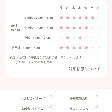
月
火
水
木
金
土
日
午前診 09:00〜11:30
●
●
●
●
●
●
ー
産科
午後診 14:00〜15:30
●
●
●
●
●
ー
ー
婦人科
夜診 17:00〜19:00
ー
●
ー
●
ー
ー
ー
小児科 13:30〜15:30
●
●
●
●
●
ー
ー
夜診・土曜日の午後診は婦人科のみ（※）となります。
（※）妊娠16周未満の方も対象
外来診療について
れんげ会グループ
小川産婦人科
助産院 はぐくみ
サロン こころ