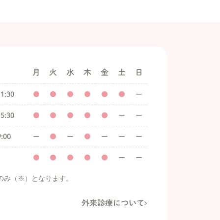
月
火
水
木
金
土
日
1:30
●
●
●
●
●
●
ー
5:30
●
●
●
●
●
ー
ー
:00
ー
●
ー
●
ー
ー
ー
●
●
●
●
●
ー
ー
のみ（※）となります。
外来診療について