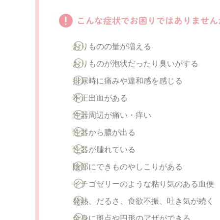
こんな症状でお困りではありません
おりものの量が増える
おりものが泡状だったり臭いがする
排尿時に痛みや違和感を感じる
不正出血がある
性器周辺が痛い・痒い
性器から膿が出る
性器が腫れている
陰部にできものやしこりがある
イチゴゼリーのような粘り気のある血便
発熱、だるさ、食欲不振、吐き気が続く
全身に斑点や円形のアザができる