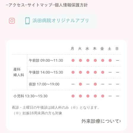
アクセス
サイトマップ
個人情報保護方針
浜田病院オリジナルアプリ
月
火
水
木
金
土
日
午前診 09:00〜11:30
●
●
●
●
●
●
ー
産科
午後診 14:00〜15:30
●
●
●
●
●
ー
ー
婦人科
夜診 17:00〜19:00
ー
●
ー
●
ー
ー
ー
小児科 13:30〜15:30
●
●
●
●
●
ー
ー
夜診・土曜日の午後診は婦人科のみ（※）となります。
（※）妊娠16周未満の方も対象
外来診療について