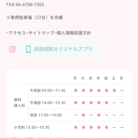
FAX 06-6708-7203
※専用駐車場（27台）を完備
アクセス
サイトマップ
個人情報保護方針
浜田病院オリジナルアプリ
月
火
水
木
金
土
日
午前診 09:00〜11:30
●
●
●
●
●
●
ー
産科
午後診 14:00〜15:30
●
●
●
●
●
ー
ー
婦人科
夜診 17:00〜19:00
ー
●
ー
●
ー
ー
ー
小児科 13:30〜15:30
●
●
●
●
●
ー
ー