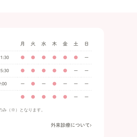
月
火
水
木
金
土
日
1:30
●
●
●
●
●
●
ー
5:30
●
●
●
●
●
ー
ー
:00
ー
●
ー
●
ー
ー
ー
●
●
●
●
●
ー
ー
のみ（※）となります。
外来診療について