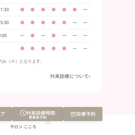
1:30
●
●
●
●
●
●
ー
5:30
●
●
●
●
●
ー
ー
:00
ー
●
ー
●
ー
ー
ー
●
●
●
●
●
ー
ー
のみ（※）となります。
外来診療について
外来診療時間
ケア
診療予約
要事前予約
サロン こころ